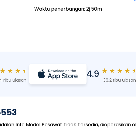
Waktu penerbangan: 2j 50m
★
★
★
★
★
★
★
★
4.9
4 ribu ulasan
36,2 ribu ulasan
5553
ah Info Model Pesawat Tidak Tersedia, dioperasikan oleh 