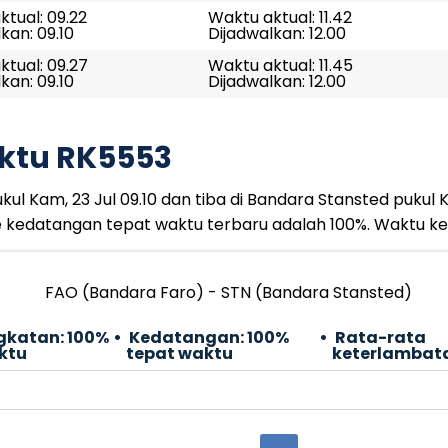
tual: 09.22
Waktu aktual: 11.42
kan: 09.10
Dijadwalkan: 12.00
tual: 09.27
Waktu aktual: 11.45
kan: 09.10
Dijadwalkan: 12.00
ktu RK5553
l Kam, 23 Jul 09.10 dan tiba di Bandara Stansted pukul 
e kedatangan tepat waktu terbaru adalah 100%. Waktu k
FAO (Bandara Faro) - STN (Bandara Stansted)
gkatan:
100%
Kedatangan:
100%
Rata-rata
ktu
tepat waktu
keterlambat