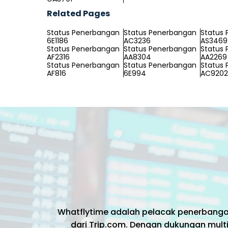
Related Pages
Status Penerbangan
Status Penerbangan
Status
6E1186
AC3236
AS3469
Status Penerbangan
Status Penerbangan
Status
AF2316
AA8304
AA2269
Status Penerbangan
Status Penerbangan
Status
AF816
6E994
AC9202
Whatflytime adalah pelacak penerbang
dari Trip.com. Dengan dukungan multi