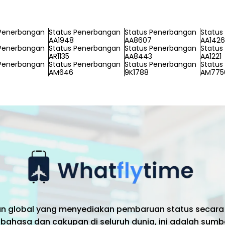
 Penerbangan
Status Penerbangan
Status Penerbangan
Status
AA1948
AA8607
AA1426
 Penerbangan
Status Penerbangan
Status Penerbangan
Status
AR1135
AA8443
AA1221
 Penerbangan
Status Penerbangan
Status Penerbangan
Status
AM646
9K1788
AM775
an global yang menyediakan pembaruan status secara
bahasa dan cakupan di seluruh dunia, ini adalah sumb