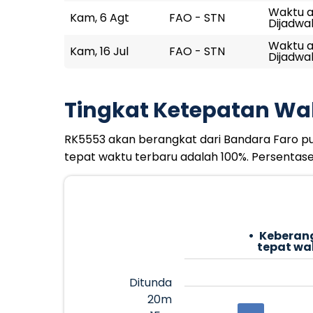
Waktu ak
Kam, 6 Agt
FAO - STN
Dijadwal
Waktu ak
Kam, 16 Jul
FAO - STN
Dijadwal
Tingkat Ketepatan Wa
RK5553 akan berangkat dari Bandara Faro puku
tepat waktu terbaru adalah 100%. Persentas
Keberan
tepat wa
Ditunda
20m