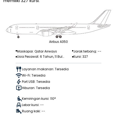
memiliki 327 kursi.
Airbus A350
Maskapai: Qatar Airways
Jarak terbang: --
Usia Pesawat: 6 Tahun, 11 Bula
Kursi: 327
n
Layanan makanan: Tersedia
Wi-Fi: Tersedia
Port USB: Tersedia
Hiburan: Tersedia
Kemiringan kursi: 110°
Lebar kursi: --
Ruang kaki: --