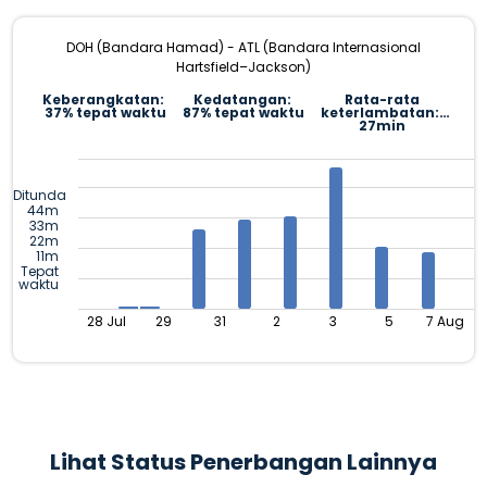
DOH (Bandara Hamad) - ATL (Bandara Internasional
Hartsfield–Jackson)
Keberangkatan:
Kedatangan:
Rata-rata
37% tepat waktu
87% tepat waktu
keterlambatan:
27min
Ditunda
44m
33m
22m
11m
Tepat
waktu
28 Jul
29
31
2
3
5
7 Aug
Lihat Status Penerbangan Lainnya