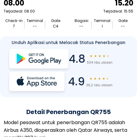
08.00
15.20
Terjadwal: 08.00
Terjadwal: 15.55
Check-in
Terminal
Gate
Bagasi
Terminal
Gate
7
--
C4
--
I
--
Unduh Aplikasi untuk Melacak Status Penerbangan
4.8
★
★
★
★
★
504 ribu ulasan
4.9
★
★
★
★
★
36,2 ribu ulasan
Detail Penerbangan QR755
Model pesawat untuk penerbangan QR755 adalah
Airbus A350, dioperasikan oleh Qatar Airways, serta