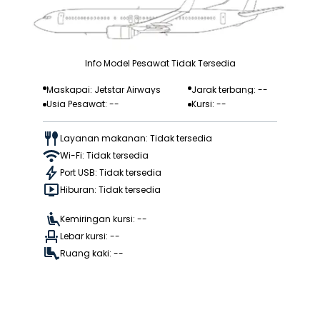
Info Model Pesawat Tidak Tersedia
Maskapai: Jetstar Airways
Jarak terbang: --
Usia Pesawat: --
Kursi: --
Layanan makanan: Tidak tersedia
Wi-Fi: Tidak tersedia
Port USB: Tidak tersedia
Hiburan: Tidak tersedia
Kemiringan kursi: --
Lebar kursi: --
Ruang kaki: --