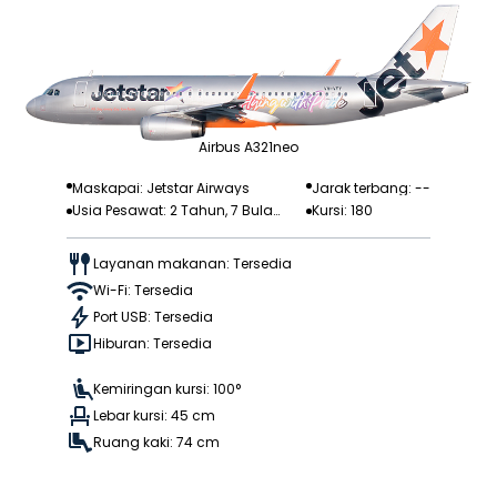
Airbus A321neo
Maskapai: Jetstar Airways
Jarak terbang: --
Usia Pesawat: 2 Tahun, 7 Bula
Kursi: 180
n
Layanan makanan: Tersedia
Wi-Fi: Tersedia
Port USB: Tersedia
Hiburan: Tersedia
Kemiringan kursi: 100°
Lebar kursi: 45 cm
Ruang kaki: 74 cm