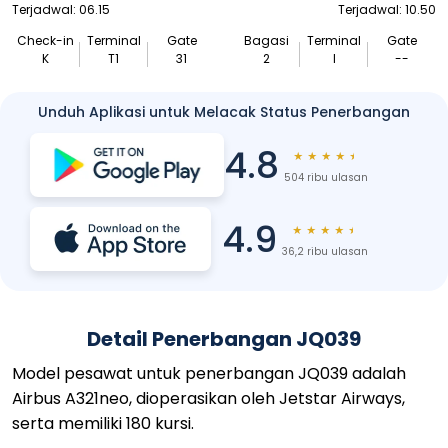
Terjadwal: 06.15
Terjadwal: 10.50
Check-in
Terminal
Gate
Bagasi
Terminal
Gate
K
T1
31
2
I
--
Unduh Aplikasi untuk Melacak Status Penerbangan
4.8
★
★
★
★
★
504 ribu ulasan
4.9
★
★
★
★
★
36,2 ribu ulasan
Detail Penerbangan JQ039
Model pesawat untuk penerbangan JQ039 adalah
Airbus A321neo, dioperasikan oleh Jetstar Airways,
serta memiliki 180 kursi.