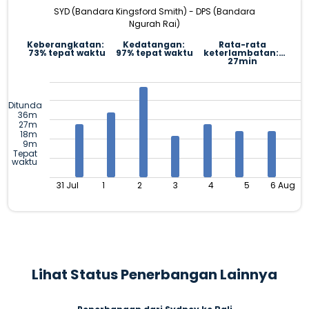
SYD (Bandara Kingsford Smith) - DPS (Bandara
Ngurah Rai)
Keberangkatan:
Kedatangan:
Rata-rata
73% tepat waktu
97% tepat waktu
keterlambatan:
27min
Ditunda
36m
27m
18m
9m
Tepat
waktu
31 Jul
1
2
3
4
5
6 Aug
Lihat Status Penerbangan Lainnya