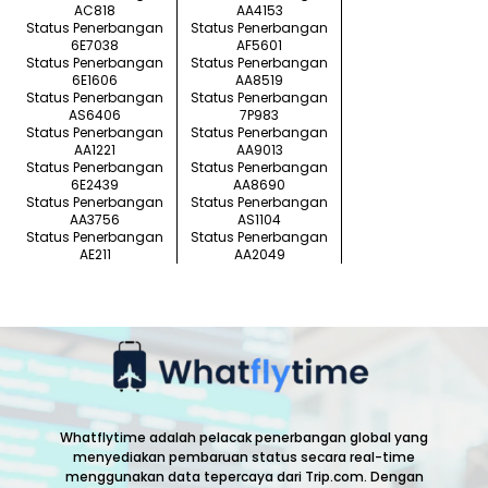
AC818
AA4153
Status Penerbangan
Status Penerbangan
6E7038
AF5601
Status Penerbangan
Status Penerbangan
6E1606
AA8519
Status Penerbangan
Status Penerbangan
AS6406
7P983
Status Penerbangan
Status Penerbangan
AA1221
AA9013
Status Penerbangan
Status Penerbangan
6E2439
AA8690
Status Penerbangan
Status Penerbangan
AA3756
AS1104
Status Penerbangan
Status Penerbangan
AE211
AA2049
Whatflytime adalah pelacak penerbangan global yang
menyediakan pembaruan status secara real-time
menggunakan data tepercaya dari Trip.com. Dengan