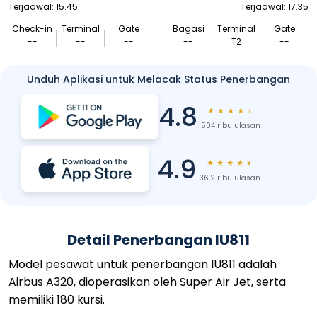
Terjadwal: 15.45
Terjadwal: 17.35
Check-in
Terminal
Gate
Bagasi
Terminal
Gate
--
--
--
--
T2
--
Unduh Aplikasi untuk Melacak Status Penerbangan
4.8
★
★
★
★
★
504 ribu ulasan
4.9
★
★
★
★
★
36,2 ribu ulasan
Detail Penerbangan IU811
Model pesawat untuk penerbangan IU811 adalah
Airbus A320, dioperasikan oleh Super Air Jet, serta
memiliki 180 kursi.