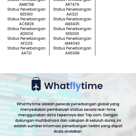
AM8798
AR7476
Status Penerbangan
Status Penerbangan
6E5160
AA1221
Status Penerbangan
Status Penerbangan
AC6826
AM3435
Status Penerbangan
Status Penerbangan
AD3014
6E6033
Status Penerbangan
Status Penerbangan
AF2213
AM4040
Status Penerbangan
Status Penerbangan
AA721
AA5398
Whatflytime adalah pelacak penerbangan global yang
menyediakan pembaruan status secara real-time
menggunakan data tepercaya dari Trip.com. Dengan
dukungan multibahasa dan cakupan di seluruh dunia, ini
adalah sumber informasi penerbangan terkini yang dapat
Anda andalkan.