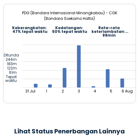
PDG (Bandara Internasional Minangkabau) - CGK
(Bandara Soekarno Hatta)
Keberangkatan:
Kedatangan:
Rata-rata
47% tepat waktu
50% tepat waktu
keterlambatan:
99min
Ditunda
244m
183m
122m
61m
Tepat
waktu
31 Jul
1
2
3
4
5
6 Aug
Lihat Status Penerbangan Lainnya