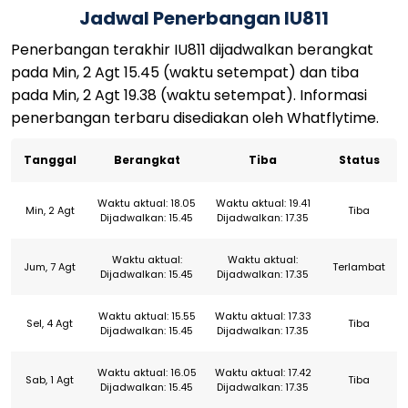
Jadwal Penerbangan IU811
Penerbangan terakhir IU811 dijadwalkan berangkat
pada Min, 2 Agt 15.45 (waktu setempat) dan tiba
pada Min, 2 Agt 19.38 (waktu setempat). Informasi
penerbangan terbaru disediakan oleh Whatflytime.
Tanggal
Berangkat
Tiba
Status
Waktu aktual: 18.05
Waktu aktual: 19.41
Min, 2 Agt
Tiba
Dijadwalkan: 15.45
Dijadwalkan: 17.35
Waktu aktual:
Waktu aktual:
Jum, 7 Agt
Terlambat
Dijadwalkan: 15.45
Dijadwalkan: 17.35
Waktu aktual: 15.55
Waktu aktual: 17.33
Sel, 4 Agt
Tiba
Dijadwalkan: 15.45
Dijadwalkan: 17.35
Waktu aktual: 16.05
Waktu aktual: 17.42
Sab, 1 Agt
Tiba
Dijadwalkan: 15.45
Dijadwalkan: 17.35