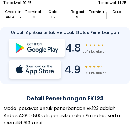
Terjadwal: 10.25
Terjadwal: 14.25
Check-in
Terminal
Gate
Bagasi
Terminal
Gate
AREA 1-5
T3
B17
9
--
--
Unduh Aplikasi untuk Melacak Status Penerbangan
4.8
★
★
★
★
★
504 ribu ulasan
4.9
★
★
★
★
★
36,2 ribu ulasan
Detail Penerbangan EK123
Model pesawat untuk penerbangan EK123 adalah
Airbus A380-800, dioperasikan oleh Emirates, serta
memiliki 519 kursi.