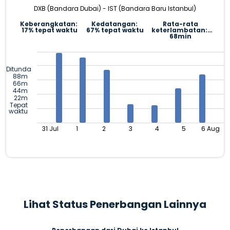
DXB (Bandara Dubai) - IST (Bandara Baru Istanbul)
Keberangkatan:
Kedatangan:
Rata-rata
17% tepat waktu
67% tepat waktu
keterlambatan:
68min
Ditunda
88m
66m
44m
22m
Tepat
waktu
31 Jul
1
2
3
4
5
6 Aug
Lihat Status Penerbangan Lainnya