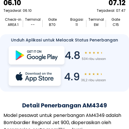
06.10
07.12
Terjadwal: 06.10
Terjadwal: 07.47
Check-in
Terminal
Gate
Bagasi
Terminal
Gate
AREA 1
--
B70
11
EM
C15
Unduh Aplikasi untuk Melacak Status Penerbangan
4.8
★
★
★
★
★
504 ribu ulasan
4.9
★
★
★
★
★
36,2 ribu ulasan
Detail Penerbangan AM4349
Model pesawat untuk penerbangan AM4349 adalah
Bombardier Regional Jet 900, dioperasikan oleh