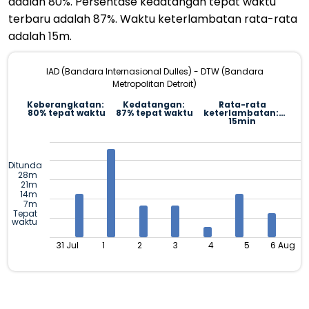
adalah 80%. Persentase kedatangan tepat waktu
terbaru adalah 87%. Waktu keterlambatan rata-rata
adalah 15m.
IAD (Bandara Internasional Dulles) - DTW (Bandara
Metropolitan Detroit)
Keberangkatan:
Kedatangan:
Rata-rata
80% tepat waktu
87% tepat waktu
keterlambatan:
15min
Ditunda
28m
21m
14m
7m
Tepat
waktu
31 Jul
1
2
3
4
5
6 Aug