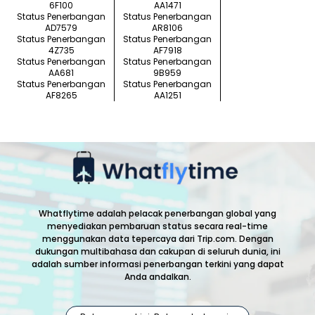
6F100
AA1471
Status Penerbangan
Status Penerbangan
AD7579
AR8106
Status Penerbangan
Status Penerbangan
4Z735
AF7918
Status Penerbangan
Status Penerbangan
AA681
9B959
Status Penerbangan
Status Penerbangan
AF8265
AA1251
Whatflytime adalah pelacak penerbangan global yang
menyediakan pembaruan status secara real-time
menggunakan data tepercaya dari Trip.com. Dengan
dukungan multibahasa dan cakupan di seluruh dunia, ini
adalah sumber informasi penerbangan terkini yang dapat
Anda andalkan.