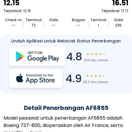
12.15
16.51
Terjadwal: 12.15
Terjadwal: 17.17
Check-in
Terminal
Gate
Bagasi
Terminal
Gate
--
T2
--
--
I
E35
Unduh Aplikasi untuk Melacak Status Penerbangan
4.8
★
★
★
★
★
504 ribu ulasan
4.9
★
★
★
★
★
36,2 ribu ulasan
Detail Penerbangan AF6855
Model pesawat untuk penerbangan AF6855 adalah
Boeing 737-800, dioperasikan oleh Air France, serta