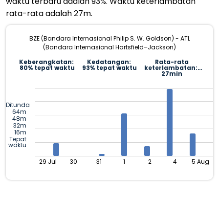
waktu terbaru adalah 93%. Waktu keterlambatan
rata-rata adalah 27m.
BZE (Bandara Internasional Philip S. W. Goldson) - ATL
(Bandara Internasional Hartsfield–Jackson)
Keberangkatan:
Kedatangan:
Rata-rata
80% tepat waktu
93% tepat waktu
keterlambatan:
27min
Ditunda
64m
48m
32m
16m
Tepat
waktu
29 Jul
30
31
1
2
4
5 Aug