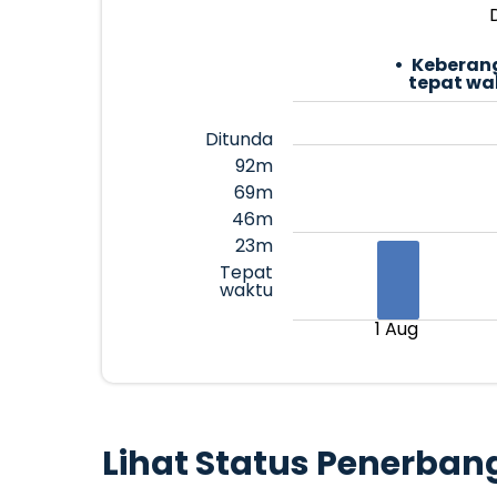
Keberan
tepat wa
Ditunda
92m
69m
46m
23m
Tepat
waktu
1 Aug
Lihat Status Penerban