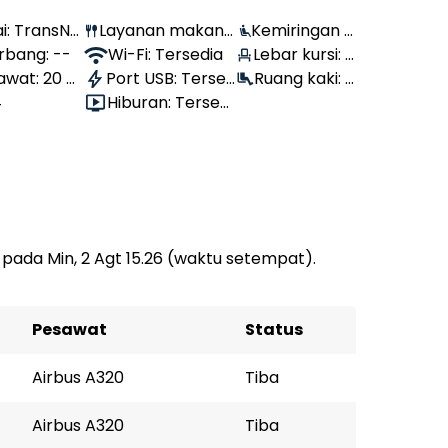
i: TransNu
Layanan makana
Kemiringan k
rbang: --
n: Tersedia
Wi-Fi: Tersedia
ursi: 100°
Lebar kursi:
awat: 20 T
Port USB: Tersed
46 cm
Ruang kaki: 7
Bulan
4
ia
Hiburan: Tersedi
6 cm
a
pada Min, 2 Agt 15.26 (waktu setempat).
Pesawat
Status
Airbus A320
Tiba
Airbus A320
Tiba