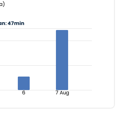
a)
an:
47min
6
7 Aug