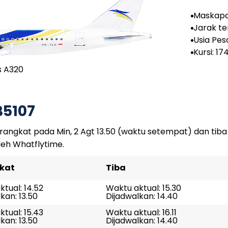
Maskapa
sa
Jarak te
Usia Pes
ahun, 7 
Kursi: 17
s A320
B5107
angkat pada Min, 2 Agt 13.50 (waktu setempat) dan tiba 
leh Whatflytime.
kat
Tiba
tual: 14.52
Waktu aktual: 15.30
kan: 13.50
Dijadwalkan: 14.40
tual: 15.43
Waktu aktual: 16.11
kan: 13.50
Dijadwalkan: 14.40