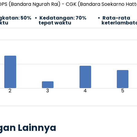
DPS (Bandara Ngurah Rai) - CGK (Bandara Soekarno Hatt
gkatan:
50%
Kedatangan:
70%
Rata-rata
ktu
tepat waktu
keterlambat
2
3
4
5
gan Lainnya