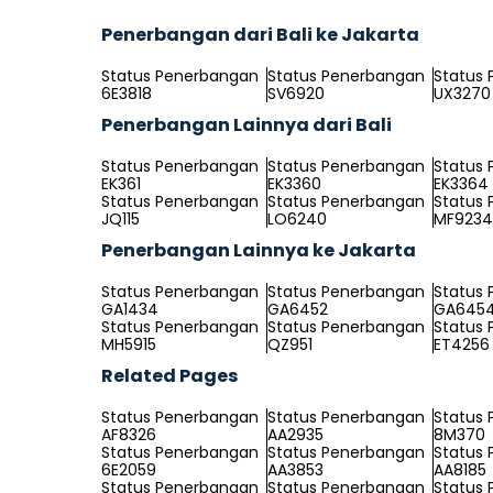
Penerbangan dari Bali ke Jakarta
Status Penerbangan
Status Penerbangan
Status
6E3818
SV6920
UX3270
Penerbangan Lainnya dari Bali
Status Penerbangan
Status Penerbangan
Status
EK361
EK3360
EK3364
Status Penerbangan
Status Penerbangan
Status
JQ115
LO6240
MF9234
Penerbangan Lainnya ke Jakarta
Status Penerbangan
Status Penerbangan
Status
GA1434
GA6452
GA645
Status Penerbangan
Status Penerbangan
Status
MH5915
QZ951
ET4256
Related Pages
Status Penerbangan
Status Penerbangan
Status
AF8326
AA2935
8M370
Status Penerbangan
Status Penerbangan
Status
6E2059
AA3853
AA8185
Status Penerbangan
Status Penerbangan
Status