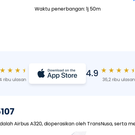
Waktu penerbangan: 1j 50m
★
★
★
★
★
★
★
★
4.9
4 ribu ulasan
36,2 ribu ulasan
107
ah Airbus A320, dioperasikan oleh TransNusa, serta memi