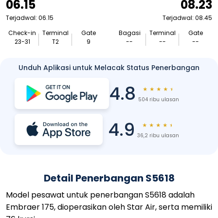
06.15
08.23
Terjadwal: 06.15
Terjadwal: 08.45
Check-in
Terminal
Gate
Bagasi
Terminal
Gate
23-31
T2
9
--
--
--
Unduh Aplikasi untuk Melacak Status Penerbangan
4.8
★
★
★
★
★
504 ribu ulasan
4.9
★
★
★
★
★
36,2 ribu ulasan
Detail Penerbangan S5618
Model pesawat untuk penerbangan S5618 adalah
Embraer 175, dioperasikan oleh Star Air, serta memiliki