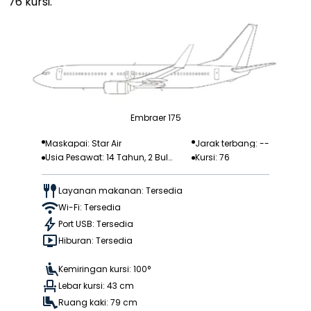
76 kursi.
Embraer 175
Maskapai: Star Air
Jarak terbang: --
Usia Pesawat: 14 Tahun, 2 Bula
Kursi: 76
n
Layanan makanan: Tersedia
Wi-Fi: Tersedia
Port USB: Tersedia
Hiburan: Tersedia
Kemiringan kursi: 100°
Lebar kursi: 43 cm
Ruang kaki: 79 cm