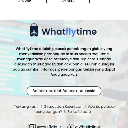
AR7255
AM8144
Whatflytime adalah pelacak penerbangan global yang
menyediakan pembaruan status secara real-time
menggunakan data tepercaya dari Trip.com. Dengan
dukungan multibahasa dan cakupan di seluruh dunia, ini
adalah sumber informasi penerbangan terkini yang dapat
Anda andalkan.
Bahasa saat ini: Bahasa Indonesia
Tentang kami
|
Syarat dan Ketentuan
|
Apa itu pelacak
penerbangan?
|
Berita terbaru
@whatflytime
@Whatflytime