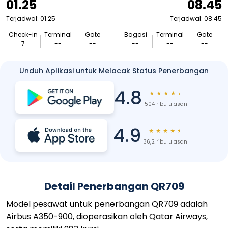
01.25
08.45
Terjadwal: 01.25
Terjadwal: 08.45
Check-in
Terminal
Gate
Bagasi
Terminal
Gate
7
--
--
--
--
--
Unduh Aplikasi untuk Melacak Status Penerbangan
4.8
★
★
★
★
★
504 ribu ulasan
4.9
★
★
★
★
★
36,2 ribu ulasan
Detail Penerbangan QR709
Model pesawat untuk penerbangan QR709 adalah
Airbus A350-900, dioperasikan oleh Qatar Airways,