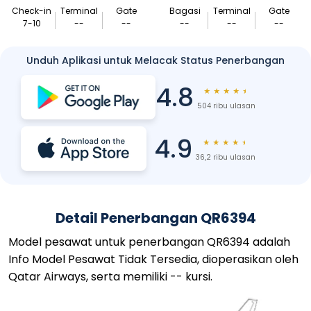
Check-in
Terminal
Gate
Bagasi
Terminal
Gate
7-10
--
--
--
--
--
Unduh Aplikasi untuk Melacak Status Penerbangan
4.8
★
★
★
★
★
504 ribu ulasan
4.9
★
★
★
★
★
36,2 ribu ulasan
Detail Penerbangan QR6394
Model pesawat untuk penerbangan QR6394 adalah
Info Model Pesawat Tidak Tersedia, dioperasikan oleh
Qatar Airways, serta memiliki -- kursi.