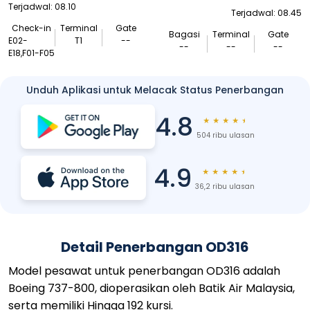
Terjadwal: 08.10
Terjadwal: 08.45
Check-in
Terminal
Gate
Bagasi
Terminal
Gate
E02-
T1
--
--
--
--
E18,F01-F05
Unduh Aplikasi untuk Melacak Status Penerbangan
4.8
★
★
★
★
★
504 ribu ulasan
4.9
★
★
★
★
★
36,2 ribu ulasan
Detail Penerbangan OD316
Model pesawat untuk penerbangan OD316 adalah
Boeing 737-800, dioperasikan oleh Batik Air Malaysia,
serta memiliki Hingga 192 kursi.