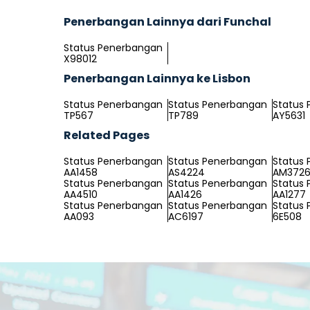
Penerbangan Lainnya dari Funchal
Status Penerbangan
X98012
Penerbangan Lainnya ke Lisbon
Status Penerbangan
Status Penerbangan
Status
TP567
TP789
AY5631
Related Pages
Status Penerbangan
Status Penerbangan
Status
AA1458
AS4224
AM372
Status Penerbangan
Status Penerbangan
Status
AA4510
AA1426
AA1277
Status Penerbangan
Status Penerbangan
Status
AA093
AC6197
6E508