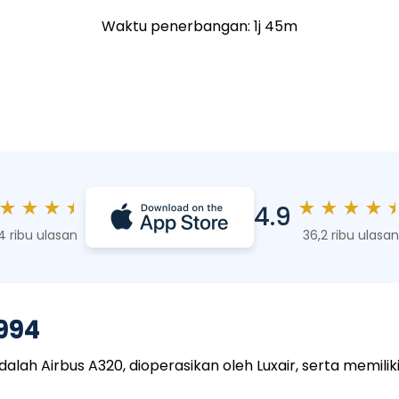
Waktu penerbangan: 1j 45m
★
★
★
★
★
★
★
★
4.9
4 ribu ulasan
36,2 ribu ulasan
994
h Airbus A320, dioperasikan oleh Luxair, serta memiliki 