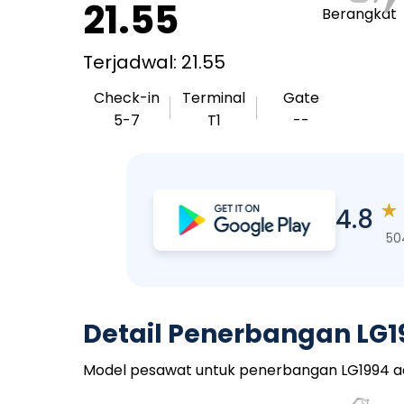
21.55
Berangkat
Terjadwal: 21.55
Check-in
Terminal
Gate
5-7
T1
--
★
4.8
50
Detail Penerbangan LG1
Model pesawat untuk penerbangan LG1994 adala