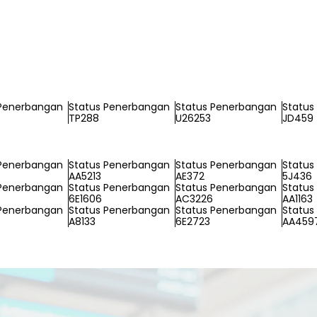
 Penerbangan
Status Penerbangan
Status Penerbangan
Status
TP288
U26253
JD459
 Penerbangan
Status Penerbangan
Status Penerbangan
Status
6
AA5213
AE372
5J436
 Penerbangan
Status Penerbangan
Status Penerbangan
Status
6E1606
AC3226
AA1163
 Penerbangan
Status Penerbangan
Status Penerbangan
Status
A8133
6E2723
AA459