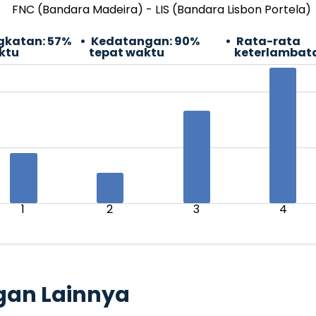
FNC (Bandara Madeira) - LIS (Bandara Lisbon Portela)
gkatan:
57%
Kedatangan:
90%
Rata-rata
ktu
tepat waktu
keterlambat
1
2
3
4
gan Lainnya