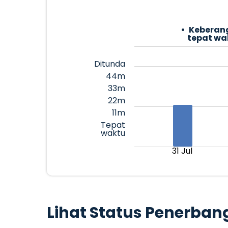
Keberan
tepat wa
Ditunda
44m
33m
22m
11m
Tepat
waktu
31 Jul
Lihat Status Penerban