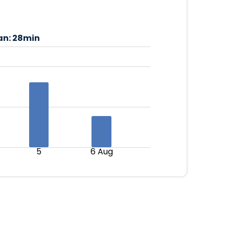
an:
28min
5
6 Aug