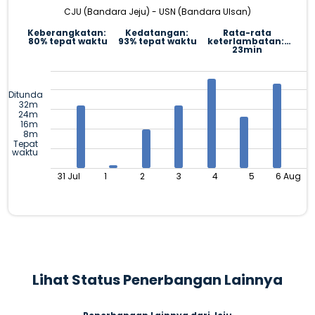
CJU (Bandara Jeju) - USN (Bandara Ulsan)
Keberangkatan:
Kedatangan:
Rata-rata
80% tepat waktu
93% tepat waktu
keterlambatan:
23min
Ditunda
32m
24m
16m
8m
Tepat
waktu
31 Jul
1
2
3
4
5
6 Aug
Lihat Status Penerbangan Lainnya