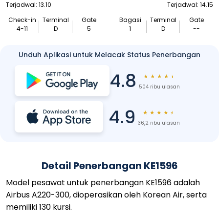
Terjadwal: 13.10
Terjadwal: 14.15
Check-in
Terminal
Gate
Bagasi
Terminal
Gate
4-11
D
5
1
D
--
Unduh Aplikasi untuk Melacak Status Penerbangan
4.8
★
★
★
★
★
504 ribu ulasan
4.9
★
★
★
★
★
36,2 ribu ulasan
Detail Penerbangan KE1596
Model pesawat untuk penerbangan KE1596 adalah
Airbus A220-300, dioperasikan oleh Korean Air, serta
memiliki 130 kursi.