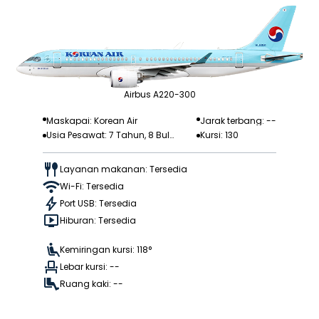
Airbus A220-300
Maskapai: Korean Air
Jarak terbang: --
Usia Pesawat: 7 Tahun, 8 Bula
Kursi: 130
n
Layanan makanan: Tersedia
Wi-Fi: Tersedia
Port USB: Tersedia
Hiburan: Tersedia
Kemiringan kursi: 118°
Lebar kursi: --
Ruang kaki: --