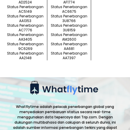
AD2524
AF1774
Status Penerbangan
Status Penerbangan
AC5149
AC6675
Status Penerbangan
Status Penerbangan
AA1353
3U8766
Status Penerbangan
Status Penerbangan
AC7776
3U8159
Status Penerbangan
Status Penerbangan
AA3405
AM2600
Status Penerbangan
Status Penerbangan
9C6269
AA681
Status Penerbangan
Status Penerbangan
AA2148
AA7397
Whatflytime adalah pelacak penerbangan global yang
menyediakan pembaruan status secara real-time
menggunakan data tepercaya dari Trip.com. Dengan
dukungan multibahasa dan cakupan di seluruh dunia, ini
adalah sumber informasi penerbangan terkini yang dapat