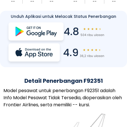
--
--
--
--
--
--
Unduh Aplikasi untuk Melacak Status Penerbangan
4.8
★
★
★
★
★
504 ribu ulasan
4.9
★
★
★
★
★
36,2 ribu ulasan
Detail Penerbangan F92351
Model pesawat untuk penerbangan F92351 adalah
Info Model Pesawat Tidak Tersedia, dioperasikan oleh
Frontier Airlines, serta memiliki -- kursi.