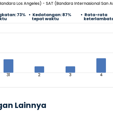
Bandara Los Angeles) - SAT (Bandara Internasional San A
gkatan:
73%
Kedatangan:
87%
Rata-rata
ktu
tepat waktu
keterlambat
31
2
3
4
gan Lainnya