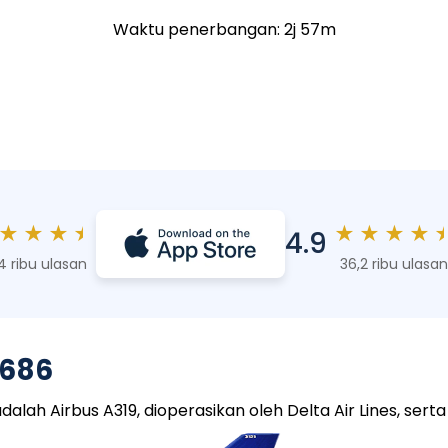
Waktu penerbangan: 2j 57m
★
★
★
★
★
★
★
★
4.9
4 ribu ulasan
36,2 ribu ulasan
2686
 Airbus A319, dioperasikan oleh Delta Air Lines, serta m