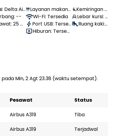
: Delta Air
Layanan makana
Kemiringan k
rbang: --
n: Tersedia
Wi-Fi: Tersedia
ursi: 100°
Lebar kursi:
awat: 25 T
Port USB: Tersed
46 cm
Ruang kaki:
Bulan
ia
Hiburan: Tersedi
--
a
 pada Min, 2 Agt 23.38 (waktu setempat).
Pesawat
Status
Airbus A319
Tiba
Airbus A319
Terjadwal