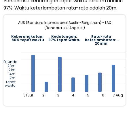
Persentase kedatangan tepat waktu terbaru adalah
97%. Waktu keterlambatan rata-rata adalah 20m.
AUS (Bandara Internasional Austin-Bergstrom) - LAX
(Bandara Los Angeles)
Keberangkatan:
Kedatangan:
Rata-rata
80% tepat waktu
97% tepat waktu
keterlambatan:
20min
Ditunda
28m
21m
14m
7m
Tepat
waktu
31 Jul
2
3
4
5
6
7 Aug