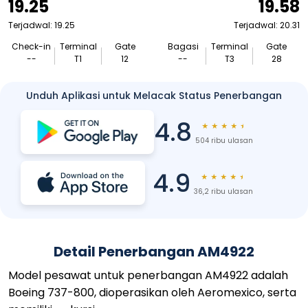
19.25
19.58
Terjadwal: 19.25
Terjadwal: 20.31
Check-in
Terminal
Gate
Bagasi
Terminal
Gate
--
T1
12
--
T3
28
Unduh Aplikasi untuk Melacak Status Penerbangan
4.8
★
★
★
★
★
504 ribu ulasan
4.9
★
★
★
★
★
36,2 ribu ulasan
Detail Penerbangan AM4922
Model pesawat untuk penerbangan AM4922 adalah
Boeing 737-800, dioperasikan oleh Aeromexico, serta