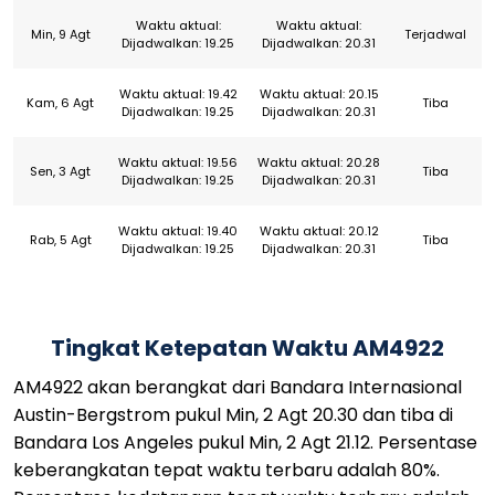
Waktu aktual:
Waktu aktual:
Min, 9 Agt
Terjadwal
Dijadwalkan: 19.25
Dijadwalkan: 20.31
Waktu aktual: 19.42
Waktu aktual: 20.15
Kam, 6 Agt
Tiba
Dijadwalkan: 19.25
Dijadwalkan: 20.31
Waktu aktual: 19.56
Waktu aktual: 20.28
Sen, 3 Agt
Tiba
Dijadwalkan: 19.25
Dijadwalkan: 20.31
Waktu aktual: 19.40
Waktu aktual: 20.12
Rab, 5 Agt
Tiba
Dijadwalkan: 19.25
Dijadwalkan: 20.31
Tingkat Ketepatan Waktu AM4922
AM4922 akan berangkat dari Bandara Internasional
Austin-Bergstrom pukul Min, 2 Agt 20.30 dan tiba di
Bandara Los Angeles pukul Min, 2 Agt 21.12. Persentase
keberangkatan tepat waktu terbaru adalah 80%.