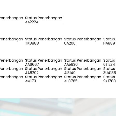
 Penerbangan
Status Penerbangan
AA2224
 Penerbangan
Status Penerbangan
Status Penerbangan
Status
TK8888
UA200
HA889
 Penerbangan
Status Penerbangan
Status Penerbangan
Status
7
AA6667
AA5930
6E1234
 Penerbangan
Status Penerbangan
Status Penerbangan
Status
4
AA8202
AI8140
3U4188
 Penerbangan
Status Penerbangan
Status Penerbangan
Status
AM173
AF8765
9K1788