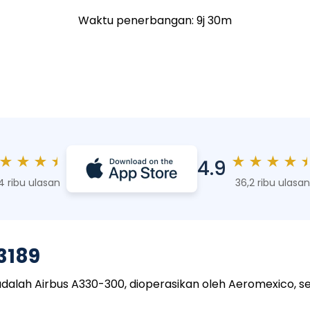
Waktu penerbangan: 9j 30m
★
★
★
★
★
★
★
★
4.9
4 ribu ulasan
36,2 ribu ulasan
3189
ah Airbus A330-300, dioperasikan oleh Aeromexico, sert