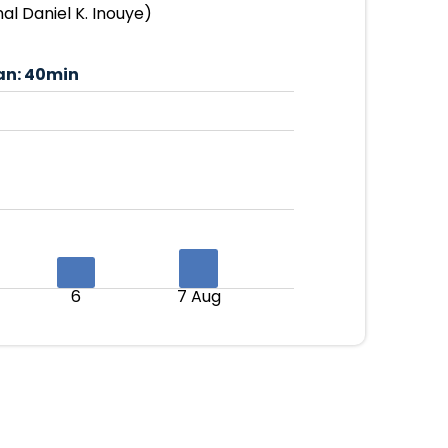
l Daniel K. Inouye)
an:
40min
6
7 Aug