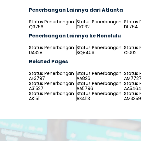
Penerbangan Lainnya dari Atlanta
Status Penerbangan
Status Penerbangan
Status
QR756
TK032
DL764
Penerbangan Lainnya ke Honolulu
Status Penerbangan
Status Penerbangan
Status
UA328
SQ8406
CI002
Related Pages
Status Penerbangan
Status Penerbangan
Status
AF3797
AA826
AM772
Status Penerbangan
Status Penerbangan
Status
A31527
AA5796
AA546
Status Penerbangan
Status Penerbangan
Status
AK1511
AS4113
AM3359