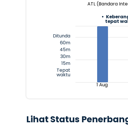
ATL (Bandara Inte
Keberan
tepat wa
Ditunda
60m
45m
30m
15m
Tepat
waktu
1 Aug
Lihat Status Penerban