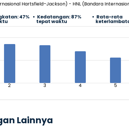
rnasional Hartsfield–Jackson) - HNL (Bandara Internasiona
gkatan:
47%
Kedatangan:
87%
Rata-rata
ktu
tepat waktu
keterlambat
2
3
4
5
gan Lainnya