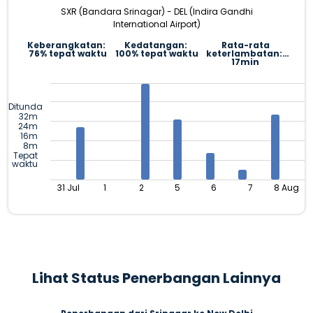
SXR (Bandara Srinagar) - DEL (Indira Gandhi
International Airport)
Keberangkatan:
Kedatangan:
Rata-rata
76% tepat waktu
100% tepat waktu
keterlambatan:
17min
Ditunda
32m
24m
16m
8m
Tepat
waktu
31 Jul
1
2
5
6
7
8 Aug
Lihat Status Penerbangan Lainnya