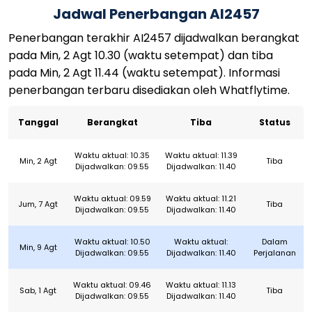
Jadwal Penerbangan AI2457
Penerbangan terakhir AI2457 dijadwalkan berangkat
pada Min, 2 Agt 10.30 (waktu setempat) dan tiba
pada Min, 2 Agt 11.44 (waktu setempat). Informasi
penerbangan terbaru disediakan oleh Whatflytime.
Tanggal
Berangkat
Tiba
Status
Waktu aktual: 10.35
Waktu aktual: 11.39
Min, 2 Agt
Tiba
Dijadwalkan: 09.55
Dijadwalkan: 11.40
Waktu aktual: 09.59
Waktu aktual: 11.21
Jum, 7 Agt
Tiba
Dijadwalkan: 09.55
Dijadwalkan: 11.40
Waktu aktual: 10.50
Waktu aktual:
Dalam
Min, 9 Agt
Dijadwalkan: 09.55
Dijadwalkan: 11.40
Perjalanan
Waktu aktual: 09.46
Waktu aktual: 11.13
Sab, 1 Agt
Tiba
Dijadwalkan: 09.55
Dijadwalkan: 11.40