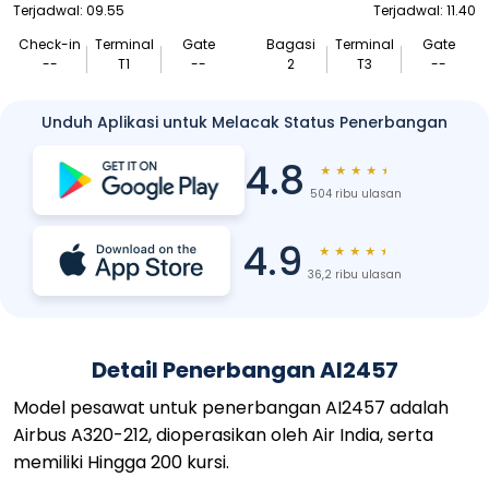
Terjadwal: 09.55
Terjadwal: 11.40
Check-in
Terminal
Gate
Bagasi
Terminal
Gate
--
T1
--
2
T3
--
Unduh Aplikasi untuk Melacak Status Penerbangan
4.8
★
★
★
★
★
504 ribu ulasan
4.9
★
★
★
★
★
36,2 ribu ulasan
Detail Penerbangan AI2457
Model pesawat untuk penerbangan AI2457 adalah
Airbus A320-212, dioperasikan oleh Air India, serta
memiliki Hingga 200 kursi.