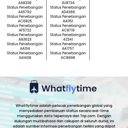
AA8338
3U8734
Status Penerbangan
Status Penerbangan
AA5792
AD4368
Status Penerbangan
Status Penerbangan
AC6825
AA1151
Status Penerbangan
Status Penerbangan
AF5722
AC8719
Status Penerbangan
Status Penerbangan
AA3623
4Z341
Status Penerbangan
Status Penerbangan
AA134
AA1757
Status Penerbangan
Status Penerbangan
AA1438
AC8898
Whatflytime adalah pelacak penerbangan global yang
menyediakan pembaruan status secara real-time
menggunakan data tepercaya dari Trip.com. Dengan
dukungan multibahasa dan cakupan di seluruh dunia, ini
adalah sumber informasi penerbangan terkini yang dapat