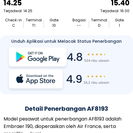
14.25
15.40
Terjadwal: 14.25
Terjadwal: 16.00
Check-in
Terminal
Gate
Bagasi
Terminal
Gate
C
T1
10
--
D
1
Unduh Aplikasi untuk Melacak Status Penerbangan
4.8
★
★
★
★
★
504 ribu ulasan
4.9
★
★
★
★
★
36,2 ribu ulasan
Detail Penerbangan AF8193
Model pesawat untuk penerbangan AF8193 adalah
Embraer 190, dioperasikan oleh Air France, serta