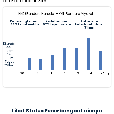
rata-rata adalah 31m.
HND (Bandara Haneda) - KMI (Bandara Miyazaki)
Keberangkatan:
Kedatangan:
Rata-rata
83% tepat waktu
97% tepat waktu
keterlambatan:
31min
Ditunda
44m
33m
22m
11m
Tepat
waktu
30 Jul
31
1
2
3
4
5 Aug
Lihat Status Penerbangan Lainnya