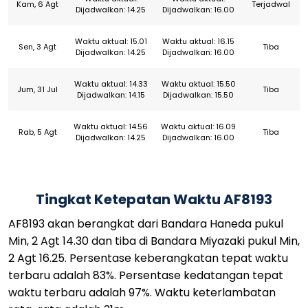
Kam, 6 Agt
Terjadwal
Dijadwalkan: 14.25
Dijadwalkan: 16.00
Waktu aktual: 15.01
Waktu aktual: 16.15
Sen, 3 Agt
Tiba
Dijadwalkan: 14.25
Dijadwalkan: 16.00
Waktu aktual: 14.33
Waktu aktual: 15.50
Jum, 31 Jul
Tiba
Dijadwalkan: 14.15
Dijadwalkan: 15.50
Waktu aktual: 14.56
Waktu aktual: 16.09
Rab, 5 Agt
Tiba
Dijadwalkan: 14.25
Dijadwalkan: 16.00
Tingkat Ketepatan Waktu AF8193
AF8193 akan berangkat dari Bandara Haneda pukul
Min, 2 Agt 14.30 dan tiba di Bandara Miyazaki pukul Min,
2 Agt 16.25. Persentase keberangkatan tepat waktu
terbaru adalah 83%. Persentase kedatangan tepat
waktu terbaru adalah 97%. Waktu keterlambatan