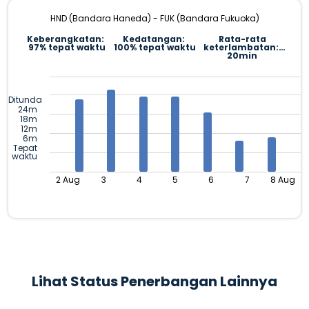
HND (Bandara Haneda) - FUK (Bandara Fukuoka)
Keberangkatan:
Kedatangan:
Rata-rata
97% tepat waktu
100% tepat waktu
keterlambatan:
20min
Ditunda
24m
18m
12m
6m
Tepat
waktu
2 Aug
3
4
5
6
7
8 Aug
Lihat Status Penerbangan Lainnya