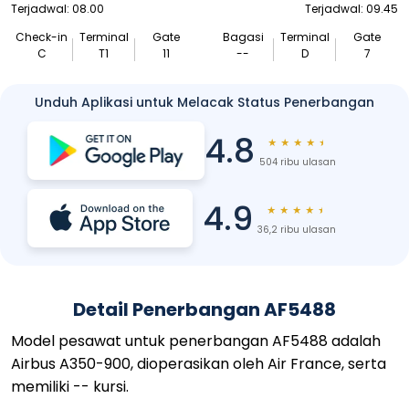
Terjadwal: 08.00
Terjadwal: 09.45
Check-in
Terminal
Gate
Bagasi
Terminal
Gate
C
T1
11
--
D
7
Unduh Aplikasi untuk Melacak Status Penerbangan
4.8
★
★
★
★
★
504 ribu ulasan
4.9
★
★
★
★
★
36,2 ribu ulasan
Detail Penerbangan AF5488
Model pesawat untuk penerbangan AF5488 adalah
Airbus A350-900, dioperasikan oleh Air France, serta
memiliki -- kursi.