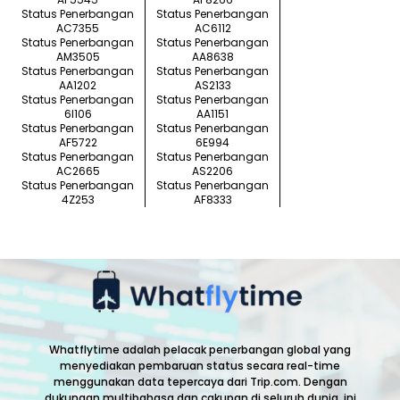
Status Penerbangan
Status Penerbangan
AC7355
AC6112
Status Penerbangan
Status Penerbangan
AM3505
AA8638
Status Penerbangan
Status Penerbangan
AA1202
AS2133
Status Penerbangan
Status Penerbangan
6I106
AA1151
Status Penerbangan
Status Penerbangan
AF5722
6E994
Status Penerbangan
Status Penerbangan
AC2665
AS2206
Status Penerbangan
Status Penerbangan
4Z253
AF8333
Whatflytime adalah pelacak penerbangan global yang
menyediakan pembaruan status secara real-time
menggunakan data tepercaya dari Trip.com. Dengan
dukungan multibahasa dan cakupan di seluruh dunia, ini