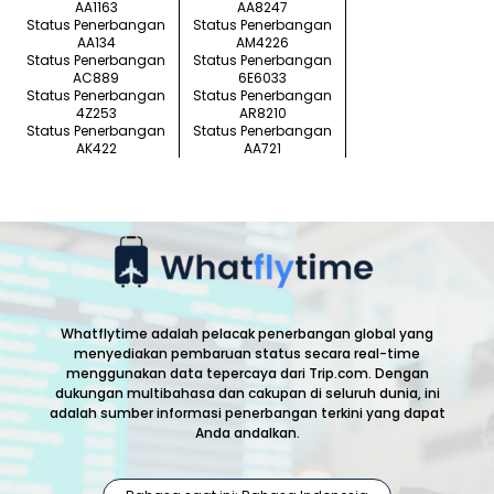
AA1163
AA8247
Status Penerbangan
Status Penerbangan
AA134
AM4226
Status Penerbangan
Status Penerbangan
AC889
6E6033
Status Penerbangan
Status Penerbangan
4Z253
AR8210
Status Penerbangan
Status Penerbangan
AK422
AA721
Whatflytime adalah pelacak penerbangan global yang
menyediakan pembaruan status secara real-time
menggunakan data tepercaya dari Trip.com. Dengan
dukungan multibahasa dan cakupan di seluruh dunia, ini
adalah sumber informasi penerbangan terkini yang dapat
Anda andalkan.