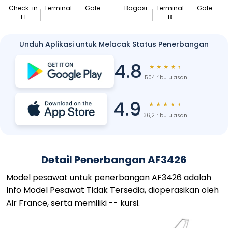
Check-in
Terminal
Gate
Bagasi
Terminal
Gate
F1
--
--
--
B
--
Unduh Aplikasi untuk Melacak Status Penerbangan
4.8
★
★
★
★
★
504 ribu ulasan
4.9
★
★
★
★
★
36,2 ribu ulasan
Detail Penerbangan AF3426
Model pesawat untuk penerbangan AF3426 adalah
Info Model Pesawat Tidak Tersedia, dioperasikan oleh
Air France, serta memiliki -- kursi.