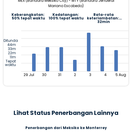
MEX (Bandara Meksiko City) - MTY (Bandara Jenderal
Mariano Escobedo)
Keberangkatan:
Kedatangan:
Rata-rata
50% tepat waktu
100% tepat waktu
keterlambatan:
32min
Ditunda
44m
33m
22m
11m
Tepat
waktu
29 Jul
30
31
2
3
4
5 Aug
Lihat Status Penerbangan Lainnya
Penerbangan dari Meksiko ke Monterrey