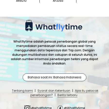
AR8210
AF3393
Whatflytime adalah pelacak penerbangan global yang
menyediakan pembaruan status secara real-time
menggunakan data tepercaya dari Trip.com. Dengan
dukungan multibahasa dan cakupan di seluruh dunia, ini
adalah sumber informasi penerbangan terkini yang dapat
Anda andalkan.
Bahasa saat ini: Bahasa Indonesia
Tentang kami
|
Syarat dan Ketentuan
|
Apa itu pelacak
penerbangan?
|
Berita terbaru
@whatflytime
@Whatflytime