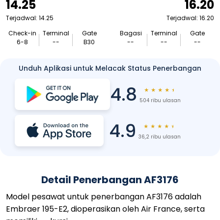
14.25
16.20
Terjadwal: 14.25
Terjadwal: 16.20
Check-in
Terminal
Gate
Bagasi
Terminal
Gate
6-8
--
B30
--
--
--
Unduh Aplikasi untuk Melacak Status Penerbangan
4.8
★
★
★
★
★
504 ribu ulasan
4.9
★
★
★
★
★
36,2 ribu ulasan
Detail Penerbangan AF3176
Model pesawat untuk penerbangan AF3176 adalah
Embraer 195-E2, dioperasikan oleh Air France, serta