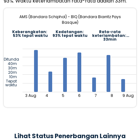
93%. Waktu keterlambatan rata-rata adalah 33m.
AMS (Bandara Schiphol) - BIQ (Bandara Biarritz Pays
Basque)
Keberangkatan:
Kedatangan:
Rata-rata
53% tepat waktu
93% tepat waktu
keterlambatan:
33min
Ditunda
40m
30m
20m
10m
Tepat
waktu
3 Aug
4
5
6
7
8
9 Aug
Lihat Status Penerbangan Lainnya