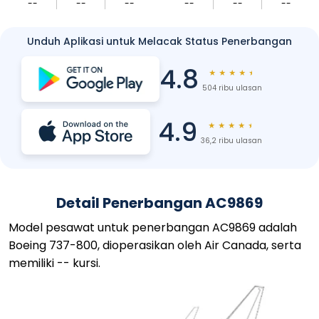
--
--
--
--
--
--
Unduh Aplikasi untuk Melacak Status Penerbangan
4.8
★
★
★
★
★
504 ribu ulasan
4.9
★
★
★
★
★
36,2 ribu ulasan
Detail Penerbangan AC9869
Model pesawat untuk penerbangan AC9869 adalah
Boeing 737-800, dioperasikan oleh Air Canada, serta
memiliki -- kursi.