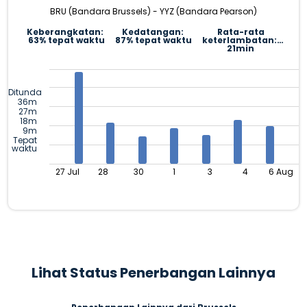
BRU (Bandara Brussels) - YYZ (Bandara Pearson)
Keberangkatan:
Kedatangan:
Rata-rata
63% tepat waktu
87% tepat waktu
keterlambatan:
21min
Ditunda
36m
27m
18m
9m
Tepat
waktu
27 Jul
28
30
1
3
4
6 Aug
Lihat Status Penerbangan Lainnya