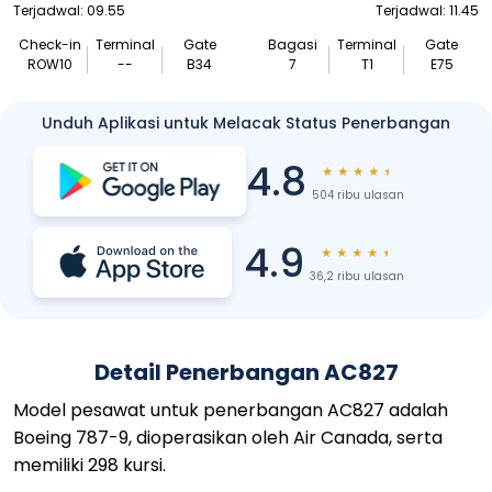
Terjadwal: 09.55
Terjadwal: 11.45
Check-in
Terminal
Gate
Bagasi
Terminal
Gate
ROW10
--
B34
7
T1
E75
Unduh Aplikasi untuk Melacak Status Penerbangan
4.8
★
★
★
★
★
504 ribu ulasan
4.9
★
★
★
★
★
36,2 ribu ulasan
Detail Penerbangan AC827
Model pesawat untuk penerbangan AC827 adalah
Boeing 787-9, dioperasikan oleh Air Canada, serta
memiliki 298 kursi.