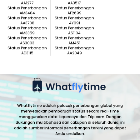
AA1277
AA3517
Status Penerbangan
Status Penerbangan
AM3484
AF2699
Status Penerbangan
Status Penerbangan
AA3738
4Y091
Status Penerbangan
Status Penerbangan
AM3359
AS1104
Status Penerbangan
Status Penerbangan
AS3003
AM451
Status Penerbangan
Status Penerbangan
AD3115
AA2049
Whatflytime adalah pelacak penerbangan global yang
menyediakan pembaruan status secara real-time
menggunakan data tepercaya dari Trip.com. Dengan
dukungan multibahasa dan cakupan di seluruh dunia, ini
adalah sumber informasi penerbangan terkini yang dapat
Anda andalkan.