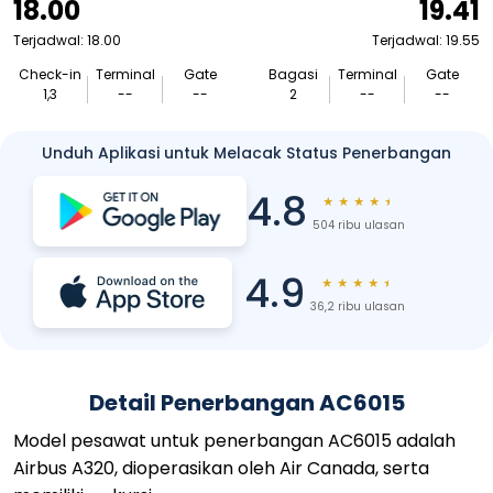
18.00
19.41
Terjadwal: 18.00
Terjadwal: 19.55
Check-in
Terminal
Gate
Bagasi
Terminal
Gate
1,3
--
--
2
--
--
Unduh Aplikasi untuk Melacak Status Penerbangan
4.8
★
★
★
★
★
504 ribu ulasan
4.9
★
★
★
★
★
36,2 ribu ulasan
Detail Penerbangan AC6015
Model pesawat untuk penerbangan AC6015 adalah
Airbus A320, dioperasikan oleh Air Canada, serta