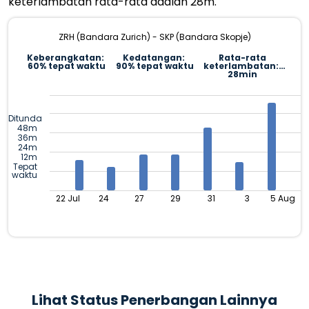
keterlambatan rata-rata adalah 28m.
ZRH (Bandara Zurich) - SKP (Bandara Skopje)
Keberangkatan:
Kedatangan:
Rata-rata
60% tepat waktu
90% tepat waktu
keterlambatan:
28min
Ditunda
48m
36m
24m
12m
Tepat
waktu
22 Jul
24
27
29
31
3
5 Aug
Lihat Status Penerbangan Lainnya