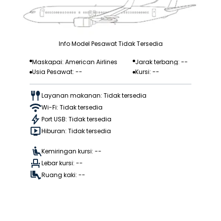
Info Model Pesawat Tidak Tersedia
Maskapai: American Airlines
Jarak terbang: --
Usia Pesawat: --
Kursi: --
Layanan makanan: Tidak tersedia
Wi-Fi: Tidak tersedia
Port USB: Tidak tersedia
Hiburan: Tidak tersedia
Kemiringan kursi: --
Lebar kursi: --
Ruang kaki: --