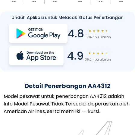
--
--
--
--
--
--
Unduh Aplikasi untuk Melacak Status Penerbangan
4.8
★
★
★
★
★
504 ribu ulasan
4.9
★
★
★
★
★
36,2 ribu ulasan
Detail Penerbangan AA4312
Model pesawat untuk penerbangan AA4312 adalah
Info Model Pesawat Tidak Tersedia, dioperasikan oleh
American Airlines, serta memiliki -- kursi.