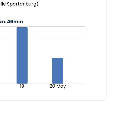
ille Spartanburg)
an:
46min
19
20 May