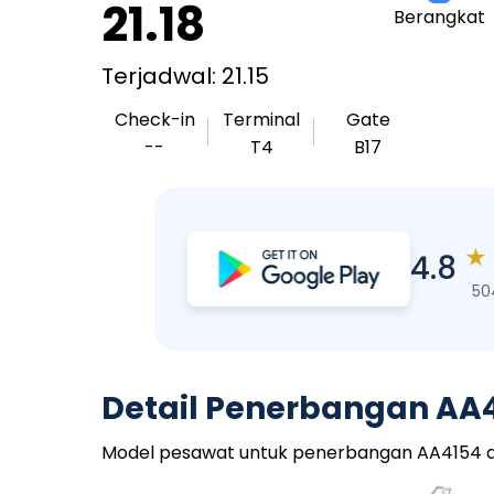
21.18
Berangkat
Terjadwal: 21.15
Check-in
Terminal
Gate
--
T4
B17
★
4.8
50
Detail Penerbangan AA
Model pesawat untuk penerbangan AA4154 adala