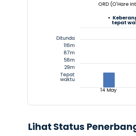
ORD (O'Hare Int
Keberan
tepat wa
Ditunda
116m
87m
58m
29m
Tepat
waktu
14 May
Lihat Status Penerban