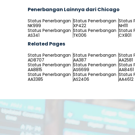
Penerbangan Lainnya dari Chicago
Status Penerbangan
Status Penerbangan
Status
NK999
XP422
NH111
Status Penerbangan
Status Penerbangan
Status
AS341
TK006
CX801
Related Pages
Status Penerbangan
Status Penerbangan
Status
AD8707
AA387
AA2581
Status Penerbangan
Status Penerbangan
Status
AA8815
AS6699
AA8461
Status Penerbangan
Status Penerbangan
Status
AA3385
AS2406
AA4612