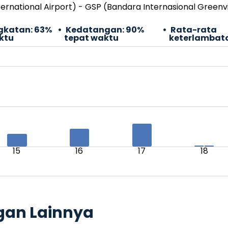
ernational Airport) - GSP (Bandara Internasional Greenv
gkatan:
63%
Kedatangan:
90%
Rata-rata
ktu
tepat waktu
keterlambat
15
16
17
18
gan Lainnya