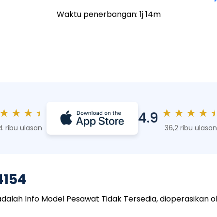
Waktu penerbangan: 1j 14m
★
★
★
★
★
★
★
★
4.9
4 ribu ulasan
36,2 ribu ulasan
4154
h Info Model Pesawat Tidak Tersedia, dioperasikan oleh 