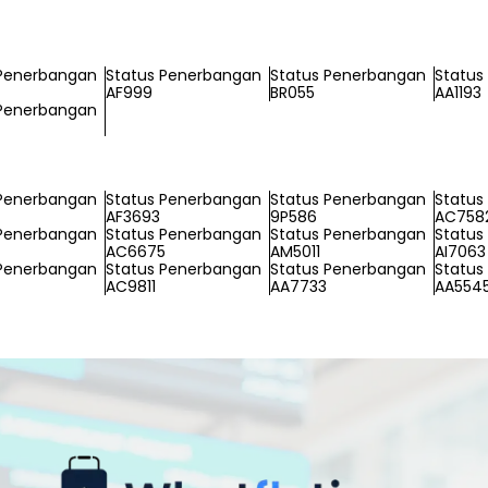
 Penerbangan
Status Penerbangan
Status Penerbangan
Status
AF999
BR055
AA1193
 Penerbangan
 Penerbangan
Status Penerbangan
Status Penerbangan
Status
AF3693
9P586
AC758
 Penerbangan
Status Penerbangan
Status Penerbangan
Status
AC6675
AM5011
AI7063
 Penerbangan
Status Penerbangan
Status Penerbangan
Status
AC9811
AA7733
AA554