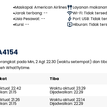
Maskapai: American Airlines
Layanan makanan:
Jarak terbang: --
Wi-Fi: Tidak tersed
Usia Pesawat: --
Port USB: Tidak te
Kursi: --
Hiburan: Tidak ter
A4154
angkat pada Min, 2 Agt 22.30 (waktu setempat) dan tiba
leh Whatflytime.
kat
Tiba
tual: 22.42
Waktu aktual: 23.29
kan: 21.15
Dijadwalkan: 22.29
tual: 21.26
Waktu aktual: 22.14
kan: 21.15
Dijadwalkan: 22.29