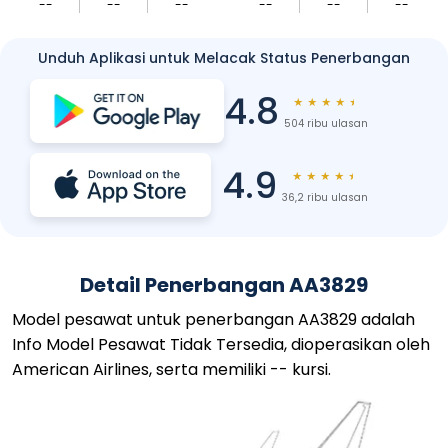
--
--
--
--
--
--
Unduh Aplikasi untuk Melacak Status Penerbangan
4.8
★
★
★
★
★
504 ribu ulasan
4.9
★
★
★
★
★
36,2 ribu ulasan
Detail Penerbangan AA3829
Model pesawat untuk penerbangan AA3829 adalah
Info Model Pesawat Tidak Tersedia, dioperasikan oleh
American Airlines, serta memiliki -- kursi.