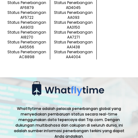
Status Penerbangan
Status Penerbangan
AF6879
AD4045
Status Penerbangan
Status Penerbangan
AF5722
AA093
Status Penerbangan
Status Penerbangan
AA9013
AA3150
Status Penerbangan
Status Penerbangan
AI8270
AA7271
Status Penerbangan
Status Penerbangan
AA5566
AA1438
Status Penerbangan
Status Penerbangan
AC8898
AA4004
Whatflytime adalah pelacak penerbangan global yang
menyediakan pembaruan status secara real-time
menggunakan data tepercaya dari Trip.com. Dengan
dukungan multibahasa dan cakupan di seluruh dunia, ini
adalah sumber informasi penerbangan terkini yang dapat
Anda andalkan.