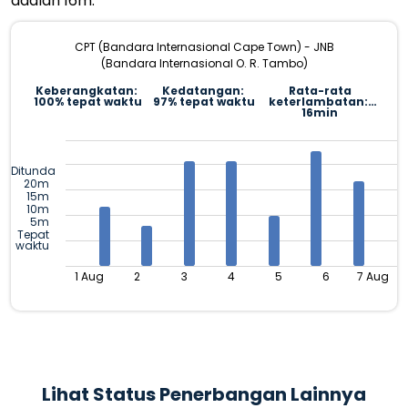
adalah 16m.
CPT (Bandara Internasional Cape Town) - JNB
(Bandara Internasional O. R. Tambo)
Keberangkatan:
Kedatangan:
Rata-rata
100% tepat waktu
97% tepat waktu
keterlambatan:
16min
Ditunda
20m
15m
10m
5m
Tepat
waktu
1 Aug
2
3
4
5
6
7 Aug
Lihat Status Penerbangan Lainnya