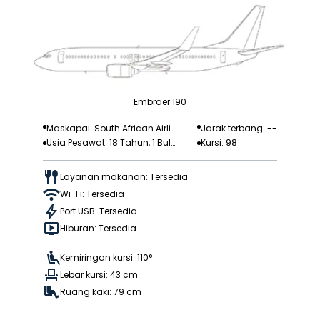
Embraer 190
Maskapai: South African Airlin
Jarak terbang: --
Usia Pesawat: 18 Tahun, 1 Bula
Kursi: 98
k
n
Layanan makanan: Tersedia
Wi-Fi: Tersedia
Port USB: Tersedia
Hiburan: Tersedia
Kemiringan kursi: 110°
Lebar kursi: 43 cm
Ruang kaki: 79 cm