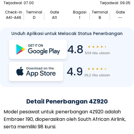
Terjadwal: 07.00
Terjadwal: 09.05
Check-in
Terminal
Gate
Bagasi
Terminal
Gate
A41-A46
D
A11
1
B
--
Unduh Aplikasi untuk Melacak Status Penerbangan
4.8
★
★
★
★
★
504 ribu ulasan
4.9
★
★
★
★
★
36,2 ribu ulasan
Detail Penerbangan 4Z920
Model pesawat untuk penerbangan 4Z920 adalah
Embraer 190, dioperasikan oleh South African Airlink,
serta memiliki 98 kursi.